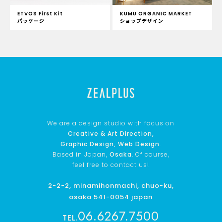
ETVOS First Kit
KUMU ORGANIC MARKET
パッケージ
ショップデザイン
We are a design studio with focus on
Creative & Art Direction,
Graphic Design, Web Design
.
Based in Japan,
Osaka
. Of course,
feel free to contact us!
2-2-2, minamihonmachi, chuo-ku,
osaka 541-0054 japan
06.6267.7500
TEL.